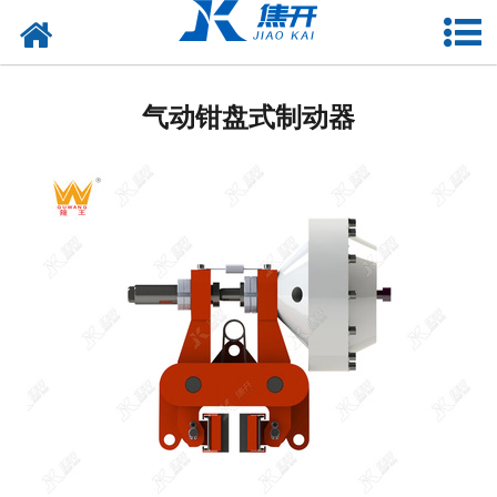
网站首页
风力发电应用
气动钳盘式制动器
-
制动器
-
风轮锁定销
-
联轴器
-
增摩垫片
-
摩擦材料
港口海工应用
水利电力应用