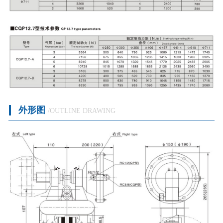
外形图
/OUTLINE DRAWING