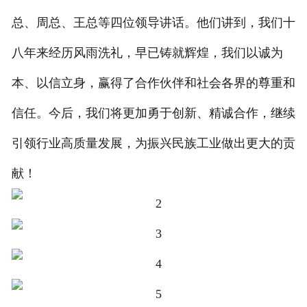
总、周总、王总等四位领导讲话。他们讲到，我们十
八年来经历风雨洗礼，早已铸就辉煌，我们以诚为
本、以信立身，赢得了合作伙伴和社会各界的尊重和
信任。今后，我们将更加勇于创新、精诚合作，继续
引领行业高质量发展，为振兴民族工业做出更大的贡
献！