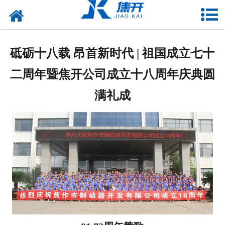
网站首页
走进焦开
砥砺十八载 昂首新时代 | 祖国成立七十
产品中心
二周年暨焦开公司成立十八周年庆典圆
项目案例
满礼成
媒体中心
联系焦开