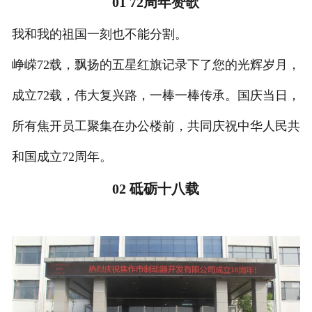
01 72周年赞歌
我和我的祖国一刻也不能分割。
峥嵘72载，飘扬的五星红旗记录下了您的光辉岁月，
成立72载，伟大复兴路，一棒一棒传承。国庆当日，
所有焦开员工聚集在办公楼前，共同庆祝中华人民共
和国成立72周年。
02 砥砺十八载