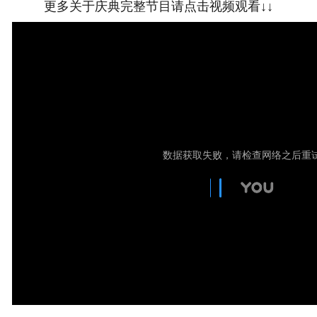
更多关于庆典完整节目请点击视频观看↓↓