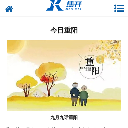
网站首页
走进焦开
今日重阳
产品中心
项目案例
媒体中心
联系焦开
九月九话重阳