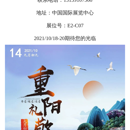
地址：中国国际展览中心
展位号：E2-C07
2021/10/18-20期待您的光临