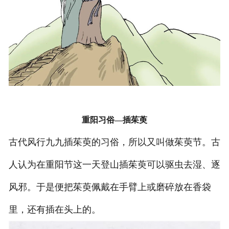
重阳习俗—插茱萸
古代风行九九插茱萸的习俗，所以又叫做茱萸节。古
人认为在重阳节这一天登山插茱萸可以驱虫去湿、逐
风邪。于是便把茱萸佩戴在手臂上或磨碎放在香袋
里，还有插在头上的。