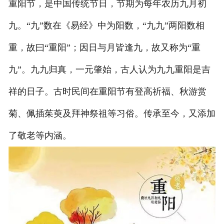
重阳节，是中国传统节日，节期为每年农历九月初
九。“九”数在《易经》中为阳数，“九九”两阳数相
重，故曰“重阳”；因日与月皆逢九，故又称为“重
九”。九九归真，一元肇始，古人认为九九重阳是吉
祥的日子。古时民间在重阳节有登高祈福、秋游赏
菊、佩插茱萸及拜神祭祖等习俗。传承至今，又添加
了敬老等内涵。