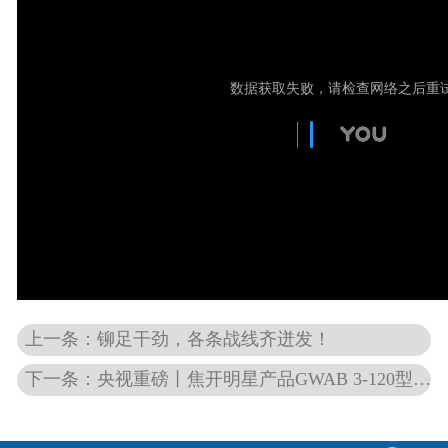
上一条：铆足干劲，各条战线齐迸发！
下一条：央视重磅丨焦开明星产品GWAB 3-120型制动器，助力亚洲单机容量最大风电机组顺利下线