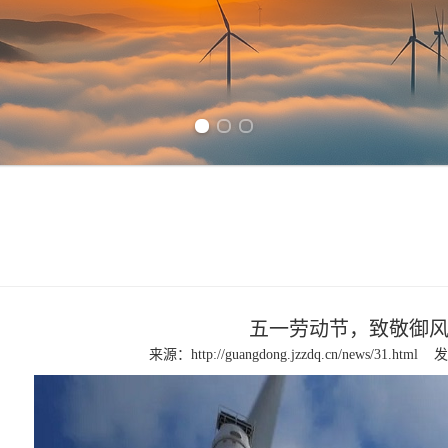
Previous slide
Next slide
五一劳动节，致敬御
来源：
http://guangdong.jzzdq.cn/news/31.html
发