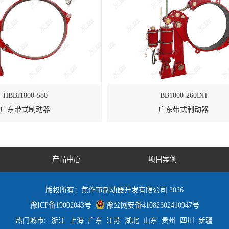
HBBJ1800-580
BB1000-260DH
广东带式制动器
广东带式制动器
产品中心
项目案例
版权所有：焦作市制动器开发有限公司 2026
豫ICP备19002043号
豫公网安备41082302410947号
热门城市:
浙江
上海
广东
江苏
湖北
山东
贵州
四川
新疆