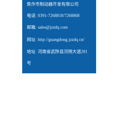
焦作市制动器开发有限公司
电话: 0391-7268818/7268868
邮箱:
sales@jzzdq.com
网址:
http://guangdong.jzzdq.cn/
地址: 河南省武陟县河朔大道281
号