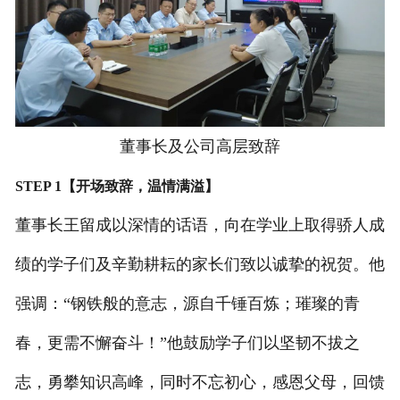
董事长及公司高层致辞
STEP 1【开场致辞，温情满溢】
董事长王留成以深情的话语，向在学业上取得骄人成
绩的学子们及辛勤耕耘的家长们致以诚挚的祝贺。他
强调：“钢铁般的意志，源自千锤百炼；璀璨的青
春，更需不懈奋斗！”他鼓励学子们以坚韧不拔之
志，勇攀知识高峰，同时不忘初心，感恩父母，回馈