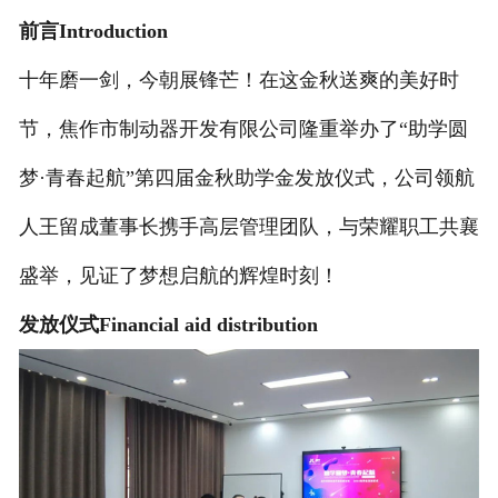
前言Introduction
十年磨一剑，今朝展锋芒！在这金秋送爽的美好时
节，焦作市制动器开发有限公司隆重举办了“助学圆
梦·青春起航”第四届金秋助学金发放仪式，公司领航
人王留成董事长携手高层管理团队，与荣耀职工共襄
盛举，见证了梦想启航的辉煌时刻！
发放仪式Financial aid distribution