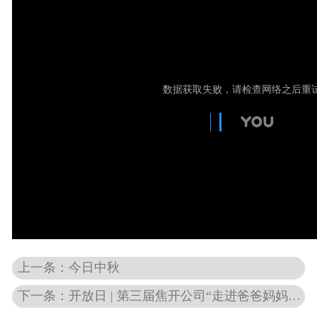
上一条：今日中秋
下一条：开放日 | 第三届焦开公司“走进爸爸妈妈的工厂”震撼来袭！