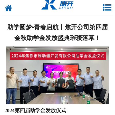
网站首页
走进焦开
助学圆梦•青春启航丨焦开公司第四届
产品中心
金秋助学金发放盛典璀璨落幕！
项目案例
媒体中心
联系焦开
2024第四届助学金发放仪式