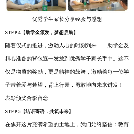
优秀学生家长分享经验与感想
STEP 4【助学金颁发，梦想启航】
随着仪式的推进，激动人心的时刻到来——助学金及
精心准备的背包逐一发放到优秀学子家长手中。这不
仅是物质的奖励，更是精神的鼓舞，激励着每一位学
子带着爱与希望，背上行囊，勇敢地向未来进发！
表彰颁奖合影留念
STEP 5【结语寄语，共筑未来】
在焦开这片充满希望的土地上，我们始终坚信：教育