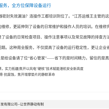
服务，全方位保障设备运行
器密封失效漏油？连操作工都培训到位了。”江苏运维王主管的
的维修，更延伸到了设备的日常维护和操作人员的培训。在维修
录了设备的日常检查项目、操作注意事项以及常见故障的排查方
问题。这种周全服务，不仅提高了设备的运行稳定性，更让企业
，是给设备请了位“省心管家”——省下的是时间精力，留住的是
耕，实力拓疆|焦开以风电“硬核”技术赋能港机安全新高度
防滑·抗腐蚀，焦开增摩垫片的静默革命
发有限公司--让世界静动有制