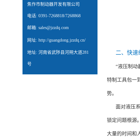
焦作市制动器开发有限公司
电话: 0391-7268818/7268868
邮箱:
sales@jzzdq.com
网址:
http://guangdong.jzzdq.cn/
二、快速
地址: 河南省武陟县河朔大道281
号
“液压制
特制工具包一
势。
面对液压
锁定问题根源
大量的时间和