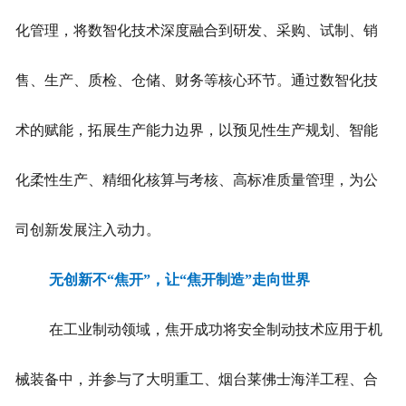
化管理，将数智化技术深度融合到研发、采购、试制、销
售、生产、质检、仓储、财务等核心环节。通过数智化技
术的赋能，拓展生产能力边界，以预见性生产规划、智能
化柔性生产、精细化核算与考核、高标准质量管理，为公
司创新发展注入动力。
无创新不“焦开”，让“焦开制造”走向世界
在工业制动领域，焦开成功将安全制动技术应用于机
械装备中，并参与了大明重工、烟台莱佛士海洋工程、合