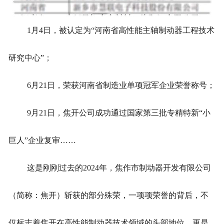
1月4日，被认定为“河南省高性能主轴制动器工程技术
研究中心”；
6月21日，荣获河南省制造业单项冠军企业荣誉称号；
9月21日，焦开公司成功通过国家第三批专精特新“小
巨人”企业复审……
这是刚刚过去的2024年，焦作市制动器开发有限公司
（简称：焦开）斩获的部分殊荣，一项项荣誉的背后，不
仅标志着焦开在高性能制动器技术领域的头部地位，更是