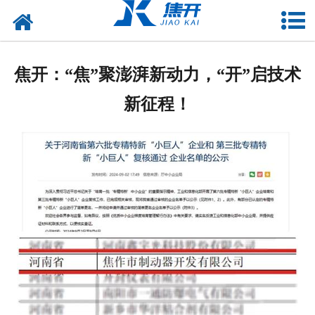
网站首页
走进焦开
焦开：“焦”聚澎湃新动力，“开”启技术
产品中心
新征程！
项目案例
媒体中心
联系焦开