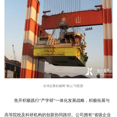
全球起重机械网“泰山”号配图
焦开积极践行“产学研”一体化发展战略，积极拓展与
高等院校及科研机构的创新协同路径。公司拥有“省级企业