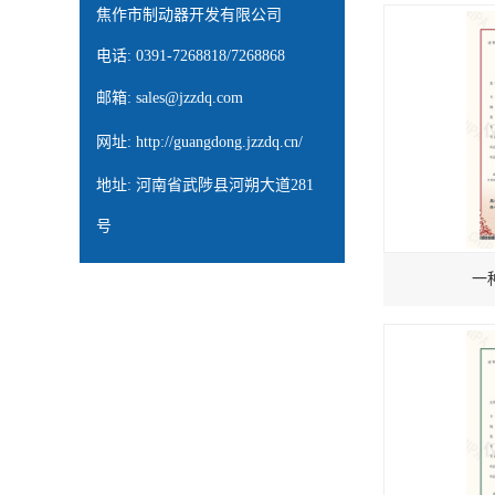
焦作市制动器开发有限公司
电话: 0391-7268818/7268868
邮箱:
sales@jzzdq.com
网址:
http://guangdong.jzzdq.cn/
地址: 河南省武陟县河朔大道281
号
一